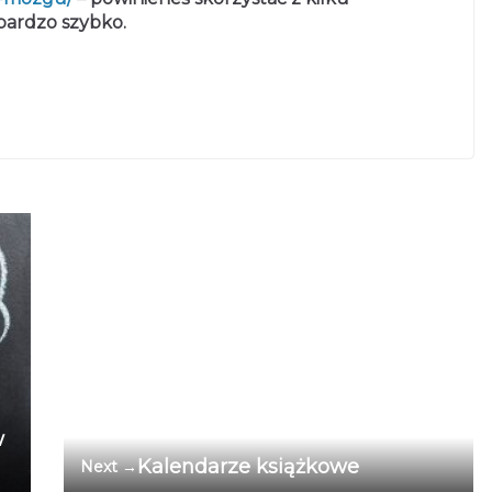
bardzo szybko.
w
Kalendarze książkowe
Next →