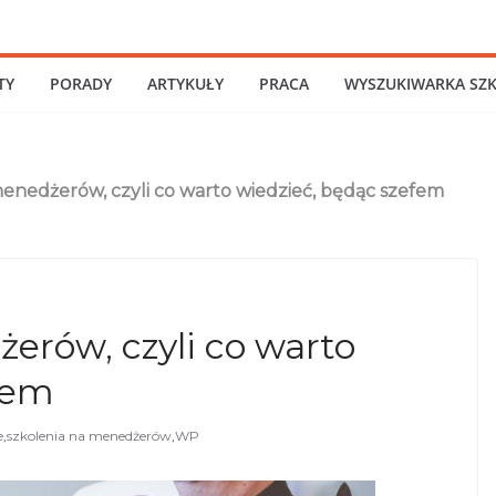
TY
PORADY
ARTYKUŁY
PRACA
WYSZUKIWARKA SZ
menedżerów, czyli co warto wiedzieć, będąc szefem
erów, czyli co warto
fem
e
,
szkolenia na menedżerów
,
WP