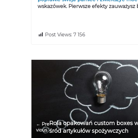
wskazówek. Pierwsze efekty zauważysz 
Post Views:
7 156
Rola opakowań custom boxes 
← Pre
vious
śród artykułów spożywczych