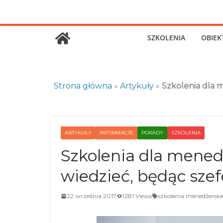
Skip
to
content
SZKOLENIA
OBIEK
Strona główna
»
Artykuły
»
Szkolenia dla 
ARTYKUŁY
INFORMACJE
PORADY
SZKOLENIA
Szkolenia dla menedż
wiedzieć, będąc sze
22 września 2017
1281 Views
szkolenia menedżerski