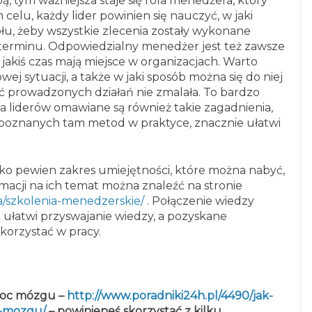
, tym ważniejsza staje się rola menedżera, który
celu, każdy lider powinien się nauczyć, w jaki
łu, żeby wszystkie zlecenia zostały wykonane
terminu. Odpowiedzialny menedżer jest też zawsze
jakiś czas mają miejsce w organizacjach. Warto
ej sytuacji, a także w jaki sposób można się do niej
ć prowadzonych działań nie zmalała. To bardzo
a liderów omawiane są również takie zagadnienia,
 poznanych tam metod w praktyce, znacznie ułatwi
ko pewien zakres umiejętności, które można nabyć,
rmacji na ich temat można znaleźć na stronie
ia/szkolenia-menedzerskie/
. Połączenie wiedzy
 ułatwi przyswajanie wiedzy, a pozyskane
korzystać w pracy.
 moc mózgu –
http://www.poradniki24h.pl/4490/jak-
c-mozgu/
–
powinieneś skorzystać z kilku