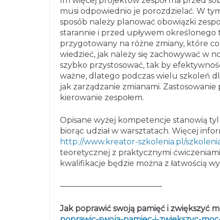
Im więcej projektów zespół ma przed sobą
musi odpowiednio je porozdzielać. W tym 
sposób należy planować obowiązki zespo
starannie i przed upływem określonego 
przygotowany na różne zmiany, które co 
wiedzieć, jak należy się zachowywać w now
szybko przystosować, tak by efektywnoś
ważne, dlatego podczas wielu szkoleń dl
jak zarządzanie zmianami. Zastosowanie
kierowanie zespołem.
Opisane wyżej kompetencje stanowią tyl
biorąc udział w warsztatach. Więcej info
http://www.kreator-szkolenia.pl/szkolen
teoretycznej z praktycznymi ćwiczeniami
kwalifikacje będzie można z łatwością wy
—————————————
Jak poprawić swoją pamięć i zwiększyć
poprawic-swoja-pamiec-i-zwiekszyc-mo