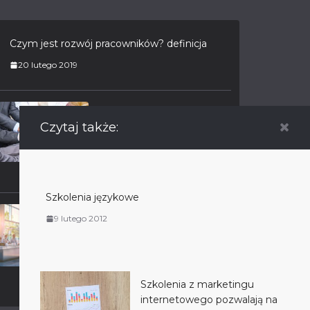
Czym jest rozwój pracowników? definicja
20 lutego 2019
Dlaczego warto
Czytaj także:
stosować narzędzia
team building?
16 października 2017
Szkolenia językowe
Znaczenie imprez
9 lutego 2012
firmowych: klucz do
sukcesu współczesnych
organizacji
Szkolenia z marketingu
27 czerwca 2024
internetowego pozwalają na