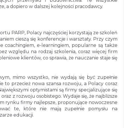
zących przemysłu i budownictwa. Te wszystkie
ze, a dopiero w dalszej kolejności pracodawcy.
ortu PARP, Polacy najczęściej korzystają ze szkoleń
aniem cieszą się konferencje i warsztaty. Przy czym
e coachingiem, e-learningiem, popularne są także
 bez względu na rodzaj szkolenia, coraz więcej firm
eniowe klientów, co sprawia, że nauczanie staje się
wym, mimo wszystko, nie wydają się być zupełnie
e to przecież nowa szansa rozwoju, a Polacy coraz
jwiększymi optymistami są firmy specjalizujące się
oraz z rozwoju osobistego. Wydaje się, że najbliższe
skim rynku firmy najlepsze, proponujące nowoczesne
ować te, które nie mają zupełnie pomysłu na
zarze edukacji.