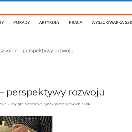
TY
PORADY
ARTYKUŁY
PRACA
WYSZUKIWARKA SZ
 szkoleń – perspektywy rozwoju
 – perspektywy rozwoju
iowa
,
kursy gra biznesowa
,
rynek szkoleń
,
szkolenia
,
WP