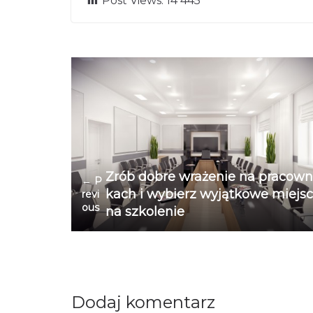
Post Views:
14 445
Zrób dobre wrażenie na pracown
← P
kach i wybierz wyjątkowe miejs
revi
ous
na szkolenie
Dodaj komentarz