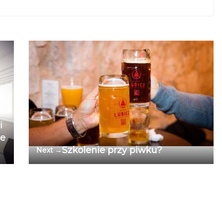
i
ce
Szkolenie przy piwku?
Next →