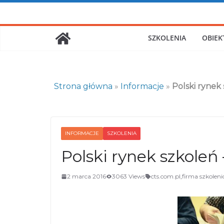
Skip
to
content
SZKOLENIA
OBIEK
Strona główna
»
Informacje
»
Polski rynek
INFORMACJE
SZKOLENIA
Polski rynek szkoleń
2 marca 2016
3063 Views
cts.com.pl
,
firma szkolen