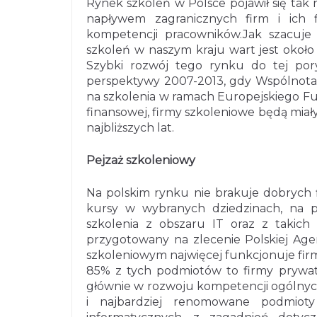
Rynek szkoleń w Polsce pojawił się tak
napływem zagranicznych firm i ich f
kompetencji pracowników.
Jak szacuje
szkoleń w naszym kraju wart jest około 4
Szybki rozwój tego rynku do tej por
perspektywy 2007-2013, gdy Wspólnota 
na szkolenia w ramach Europejskiego F
finansowej, firmy szkoleniowe będą miał
najbliższych lat.
Pejzaż szkoleniowy
Na polskim rynku nie brakuje dobrych 
kursy w wybranych dziedzinach, na 
szkolenia z obszaru IT oraz z takich 
przygotowany na zlecenie Polskiej Age
szkoleniowym najwięcej funkcjonuje fir
85% z tych podmiotów to firmy prywatne
głównie w rozwoju kompetencji ogólnych
i najbardziej renomowane podmioty 