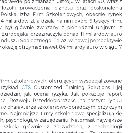
 naprawdę po zmianach ustroju w latach 90. wraz z
ilozofii prowadzenia biznesu oraz doskonalenia
 Polska Izba Firm Szkoleniowych, obecnie rynek
 miliardów zł, a działa na nim około 6 tysięcy firm.
y był głównie związany z pieniędzmi unijnymi z
Europejska przeznaczyła ponad 11 miliardów euro
unduszu Społecznego. Teraz, w nowej perspektywie
y okazję otrzymać nawet 84 miliardy euro w ciągu 7
firm szkoleniowych, oferujących wyspecjalizowane
przykład
CTS
Customized Training Solutions i jej
dziedzin, jak
ocena ryzyka
. Jak pokazuje raport
ncji Rozwoju Przedsiębiorczości, na naszym rynku
m o charakterze szkoleniowo-doradczym, przy czym
. Najmniejsze firmy szkoleniowe specjalizują się
, psychologii, w zarządzaniu. Natomiast największe
szkolą głównie z zarządzania, z technologii