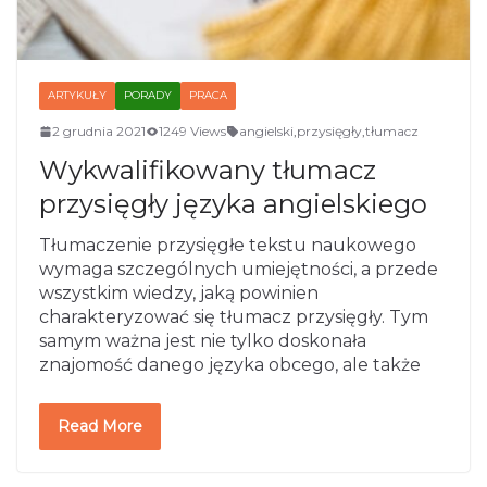
ARTYKUŁY
PORADY
PRACA
2 grudnia 2021
1249 Views
angielski
,
przysięgły
,
tłumacz
Wykwalifikowany tłumacz
przysięgły języka angielskiego
Tłumaczenie przysięgłe tekstu naukowego
wymaga szczególnych umiejętności, a przede
wszystkim wiedzy, jaką powinien
charakteryzować się tłumacz przysięgły. Tym
samym ważna jest nie tylko doskonała
znajomość danego języka obcego, ale także
Read More