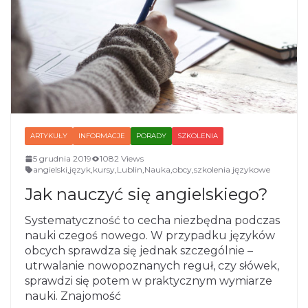
ARTYKUŁY
INFORMACJE
PORADY
SZKOLENIA
5 grudnia 2019
1082 Views
angielski
,
język
,
kursy
,
Lublin
,
Nauka
,
obcy
,
szkolenia językowe
Jak nauczyć się angielskiego?
Systematyczność to cecha niezbędna podczas
nauki czegoś nowego. W przypadku języków
obcych sprawdza się jednak szczególnie –
utrwalanie nowopoznanych reguł, czy słówek,
sprawdzi się potem w praktycznym wymiarze
nauki. Znajomość