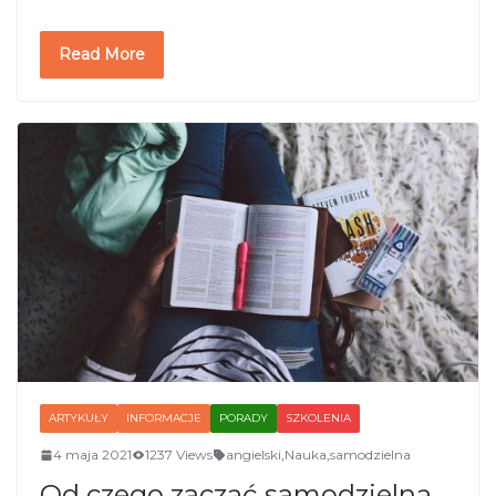
Read More
ARTYKUŁY
INFORMACJE
PORADY
SZKOLENIA
4 maja 2021
1237 Views
angielski
,
Nauka
,
samodzielna
Od czego zacząć samodzielną