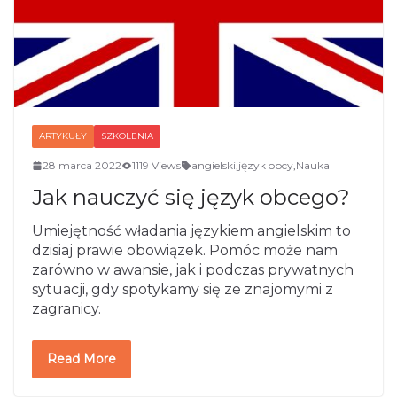
ARTYKUŁY
SZKOLENIA
28 marca 2022
1119 Views
angielski
,
język obcy
,
Nauka
Jak nauczyć się język obcego?
Umiejętność władania językiem angielskim to
dzisiaj prawie obowiązek. Pomóc może nam
zarówno w awansie, jak i podczas prywatnych
sytuacji, gdy spotykamy się ze znajomymi z
zagranicy.
Read More