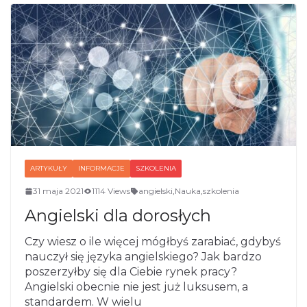
ARTYKUŁY
INFORMACJE
SZKOLENIA
31 maja 2021
1114 Views
angielski
,
Nauka
,
szkolenia
Angielski dla dorosłych
Czy wiesz o ile więcej mógłbyś zarabiać, gdybyś
nauczył się języka angielskiego? Jak bardzo
poszerzyłby się dla Ciebie rynek pracy?
Angielski obecnie nie jest już luksusem, a
standardem. W wielu