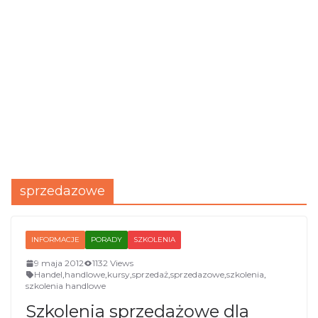
sprzedazowe
INFORMACJE
PORADY
SZKOLENIA
9 maja 2012
1132 Views
Handel
,
handlowe
,
kursy
,
sprzedaż
,
sprzedazowe
,
szkolenia
,
szkolenia handlowe
Szkolenia sprzedażowe dla