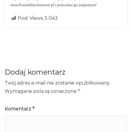
www.ForumSzkoleniowe.pl i polecania go znajomym!
Post Views:
5 043
Jak projektow
Ne
ać strony ww
Szkolenia
xt
← Previ
→
ous
EFS
w?
Dodaj komentarz
Twój adres e-mail nie zostanie opublikowany.
Wymagane pola są oznaczone
*
Komentarz
*