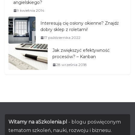
angielskiego?
9 kwietnia 2014
Interesują cię osłony okienne? Znajdź
dobry sklep z roletami!
17 października 2022
Jak zwiększyć efektywność
procesów? – Kanban
28 września 2018
Witamy na aSzkolenia.pl
- blogu poświęconym
tematom szkoleń, nauki, rozwoju i biznesu.