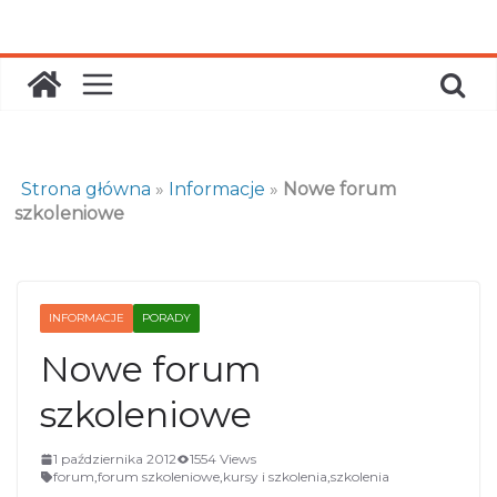
Skip
to
content
Strona główna
»
Informacje
»
Nowe forum
szkoleniowe
INFORMACJE
PORADY
Nowe forum
szkoleniowe
1 października 2012
1554 Views
forum
,
forum szkoleniowe
,
kursy i szkolenia
,
szkolenia