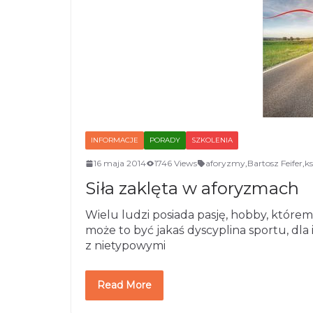
INFORMACJE
PORADY
SZKOLENIA
16 maja 2014
1746 Views
aforyzmy
,
Bartosz Feifer
,
ks
Siła zaklęta w aforyzmach
Wielu ludzi posiada pasję, hobby, które
może to być jakaś dyscyplina sportu, dl
z nietypowymi
Read More