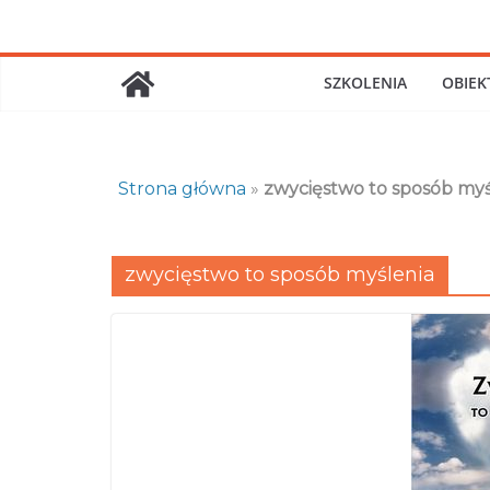
Skip
to
content
SZKOLENIA
OBIEK
Strona główna
»
zwycięstwo to sposób myś
zwycięstwo to sposób myślenia